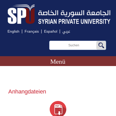
|
|
|
English
Français
Español
عربي
Menü
Anhangdateien