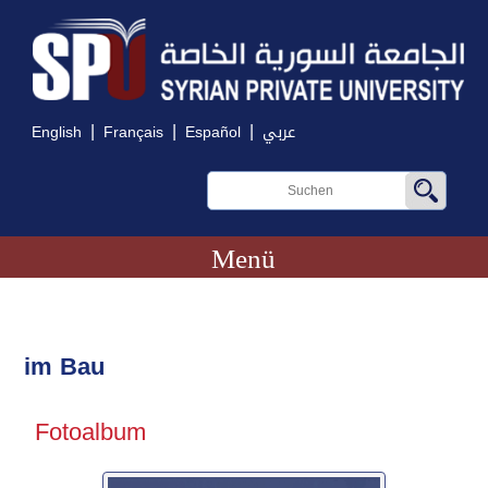
|
|
|
English
Français
Español
عربي
Menü
im Bau
Fotoalbum