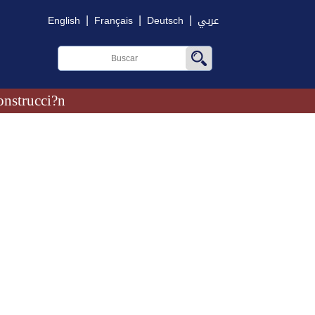
|
|
|
English
Français
Deutsch
عربي
onstrucci?n