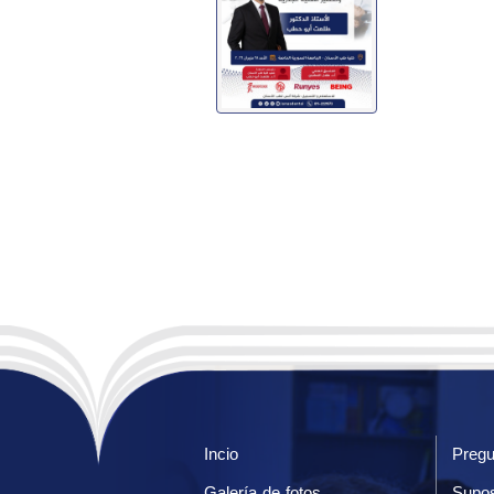
Incio
Pregu
Galería de fotos
Supos