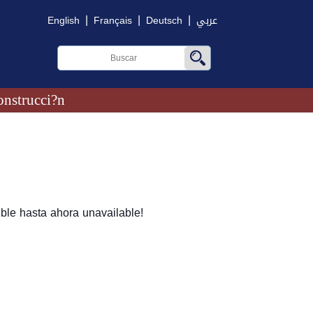
|
|
|
English
Français
Deutsch
عربي
onstrucci?n
ble hasta ahora unavailable!