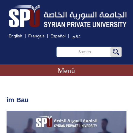
|
|
|
English
Français
Español
عربي
Menü
im Bau