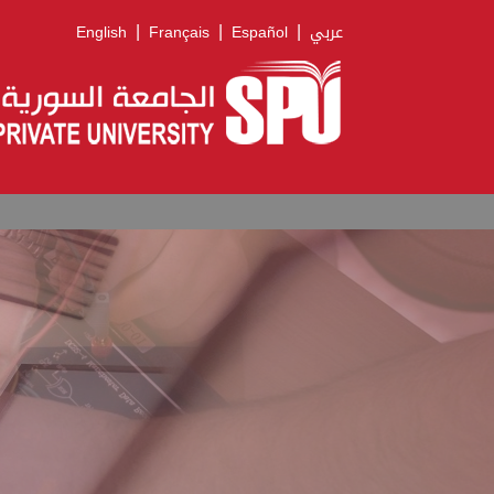
|
|
|
English
Français
Español
عربي