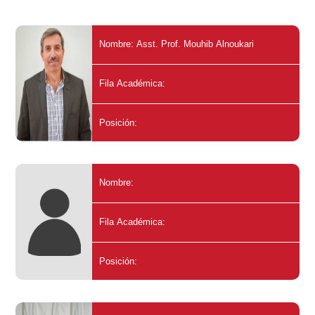
Nombre: Asst. Prof. Mouhib Alnoukari
Fila Académica:
Posición:
Nombre:
Fila Académica:
Posición: