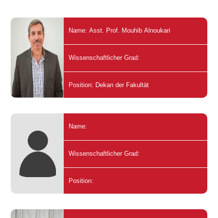
Name: Asst. Prof. Mouhib Alnoukari
Wissenschaftlicher Grad:
Position: Dekan der Fakultät
Name:
Wissenschaftlicher Grad:
Position: