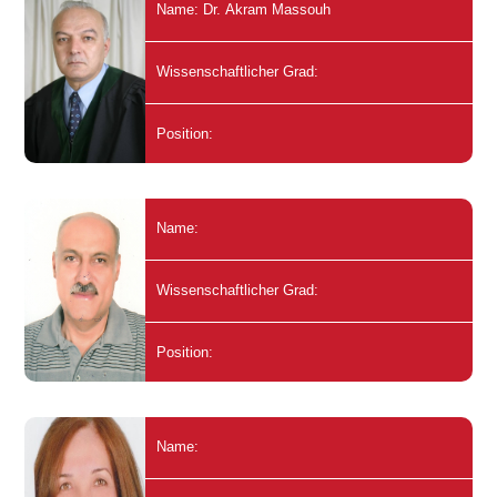
Name: Dr. Akram Massouh
Wissenschaftlicher Grad:
Position:
Name:
Wissenschaftlicher Grad:
Position:
Name: