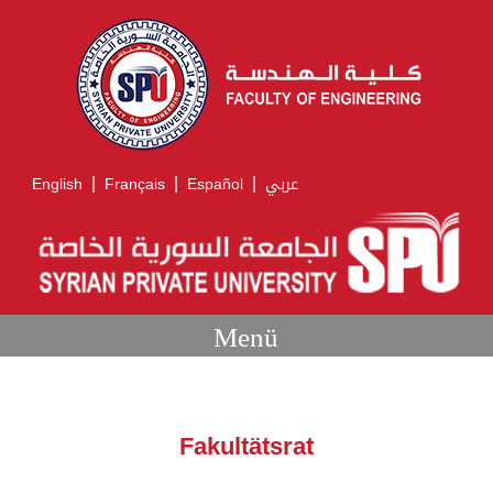
|
|
|
English
Français
Español
عربي
Menü
Fakultätsrat