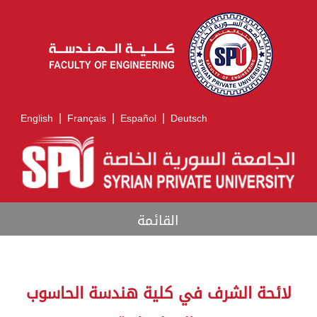
|
|
|
English
Français
Español
Deutsch
القائمة
لائحة الشرف في كلية هندسة الحاسوب