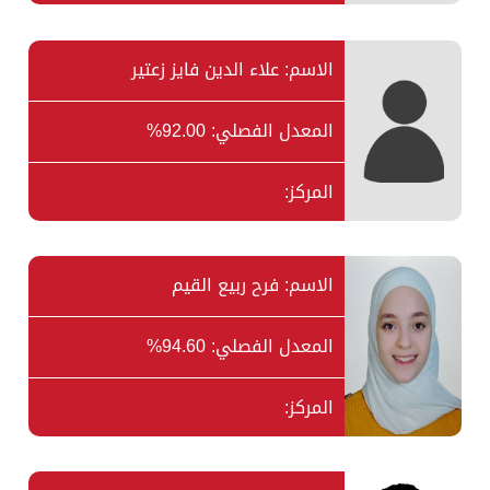
الاسم: علاء الدين فايز زعتير
المعدل الفصلي: 92.00%
المركز:
الاسم: فرح ربيع القيم
المعدل الفصلي: 94.60%
المركز: