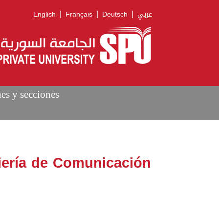
|
|
|
English
Français
Deutsch
عربي
nes y secciones
niería de Comunicación