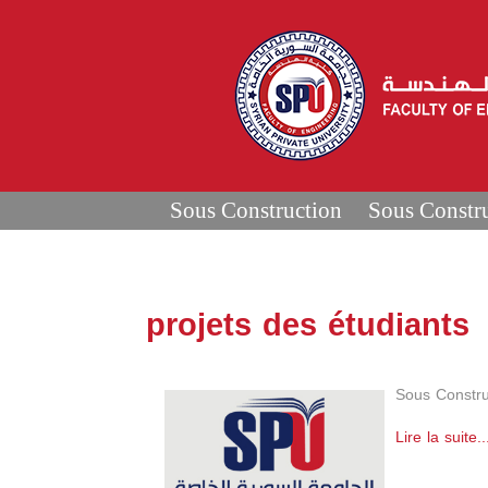
Sous Construction
Sous Constr
projets des étudiants
Sous Constru
Lire la suite..