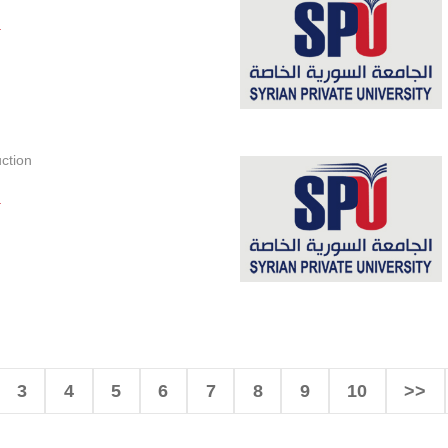
.
ction
.
3
4
5
6
7
8
9
10
>>