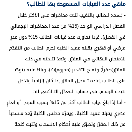
ماهي عدد الغيابات المسموحة بها للطالب؟
- يُسمح للطالب بالتغيب ثلاث محاضرات على الأكثر خلال
الفصل الدراسي الواحد (15% من عدد المحاضرات الإجمالي
في الفصل)، فإذا تجاوزت عدد غيابات الطالب 15% دون عذرٍ
مرضيٍ أو قهريٍ يقبله عميد الكلية يُحرم الطالب من التقدّم
للامتحان النهائي في المقرّر؛ وتعدّ نتيجته في ذلك
المقرّر(صفراً) ويُمنح التقدير (محروم)(Z)، وبناءً عليه يتوجّب
على الطالب إعادة تسجيل المقرّر إذا كان إلزامياً وتدخل
نتيجة الرسوب في حساب المعدّل التراكمي له؛
- أما إذا بلغ غياب الطالب أكثر من 15% بسبب المرض أو لعذرٍ
قهريٍ يقبله عميد الكلية، ويقرّه مجلس الكلية يّعد منسحباً
من ذلك المقرّر وتطبّق عليه أحكام الانسحاب وتُثبت كلمة