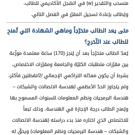
منسحب والتقدير (w) في السّجل الأكاديمي للطالب،
ويُطالب بإعادة تسجيل المقرّر في الفصل التالي.
متى يعد الطالب متخرّجاً وماهي الشهادة التي تُمنح
للطالب عند التّخرج؟
يُعدّ الطالب متخرّجاً بعد أن يُنجز (170) ساعة معتمدة موزّعة
بين مقرّرات متطلبات الكليّة والجامعة ومقرّرات الاختصاص،
بشرط أن يكون معدّله التراكمي الإجمالي /2/نقطتين فأكثر،
ولم يتجاوز الحدّ الأعظمي لهندسة الاتصالات والشبكات –
هندسة البرمجيات ونظم المعلومات للسنوات المسموح بها
ويُمنح الطالب درجة الإجازة في الهندسة، وذلك تبعاً
للاختصاص الذي اختاره منذ بدء دراسته (هندسة الاتصالات
والشبكات – هندسة البرمجيات ونظم المعلومات) ويحقّ له