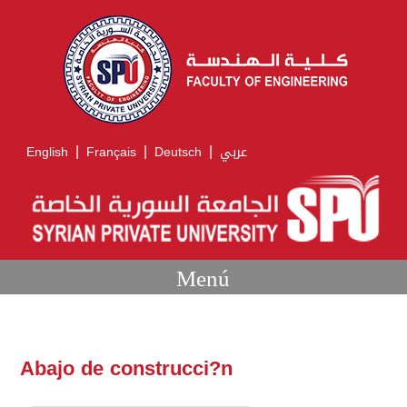
|
|
|
English
Français
Deutsch
عربي
Menú
Abajo de construcci?n