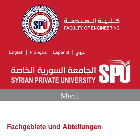
|
|
|
English
Français
Español
عربي
Menü
Fachgebiete und Abteilungen