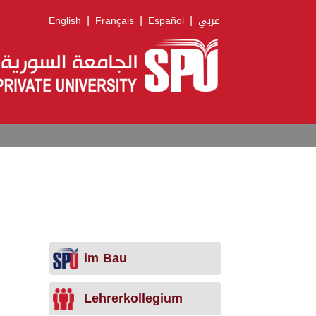
|
|
|
English
Français
Español
عربي
im Bau
Lehrerkollegium