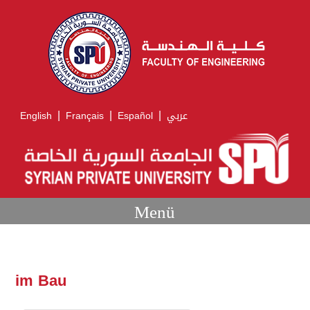
|
|
|
English
Français
Español
عربي
Menü
im Bau