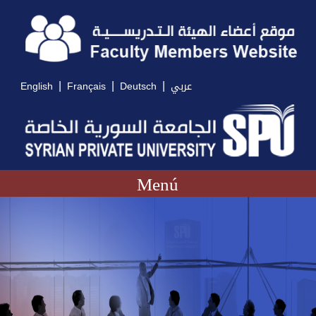
|
|
|
English
Français
Deutsch
عربي
Menú