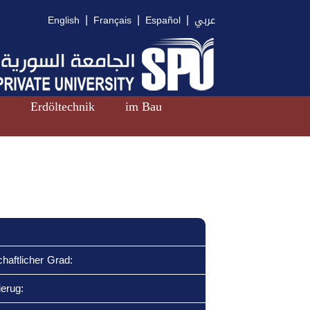
|
|
|
English
Français
Español
عربي
n
Erdöltechnik
im Bau
haftlicher Grad:
ierug: