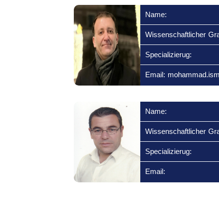
Name:
Wissenschaftlicher Gr
Specializierug:
Email: mohammad.ism
Name:
Wissenschaftlicher Gr
Specializierug:
Email: