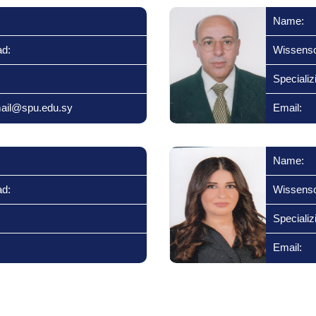
Name:
ad:
Wissensc
Specializ
ail@spu.edu.sy
Email:
Name:
ad:
Wissensc
Specializ
Email: