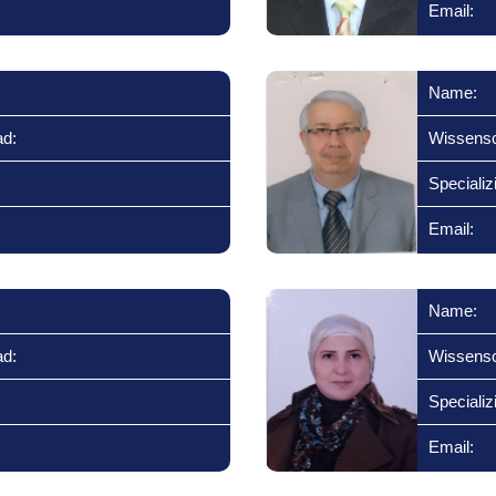
Email:
Name:
ad:
Wissensc
Specializ
Email:
Name:
ad:
Wissensc
Specializ
Email: