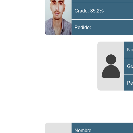
Grado: 85.2%
Pedido:
No
Gr
Pe
Nombre: