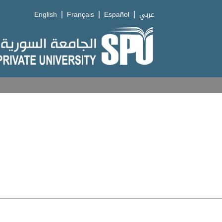
|
|
|
English
Français
Español
عربي