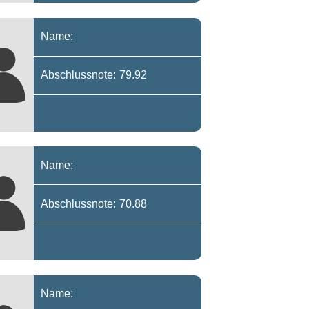
Name:
Abschlussnote: 79.92
Name:
Abschlussnote: 70.88
Name: