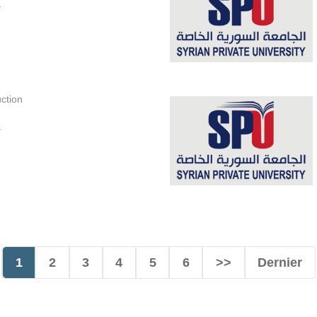
.
ction
.
1
2
3
4
5
6
>>
Dernier