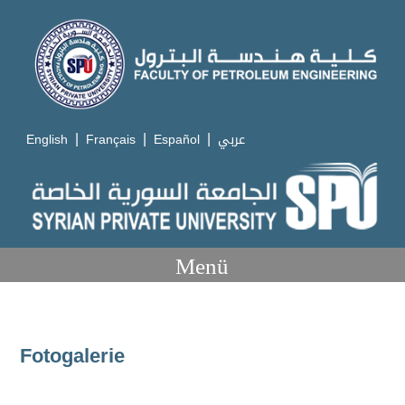
|
|
|
English
Français
Español
عربي
Menü
Fotogalerie