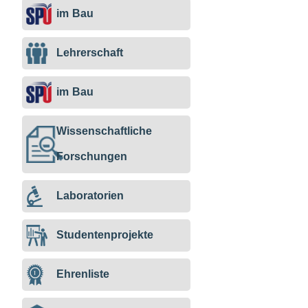
im
im
im
im
im Bau
Bau
Bau
Bau
Bau
Lehrerschaft
im Bau
Wissenschaftliche
Forschungen
Laboratorien
Studentenprojekte
Ehrenliste