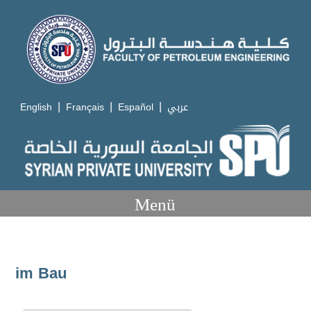
|
|
|
English
Français
Español
عربي
Menü
im Bau