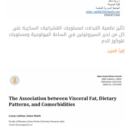
تأثیر نظمیة التبدلات لمستویات القشرانیات السكریة على
كل من تحرر السیروتونین في الساعة البیولوجیة ومستویات
غلوكوز الدم
إقرأ المزيد...