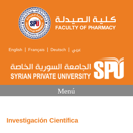
|
|
|
English
Français
Deutsch
عربي
Menú
Investigación Científica