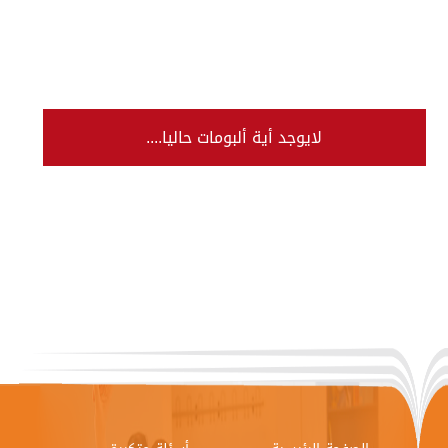
لايوجد أية ألبومات حاليا....