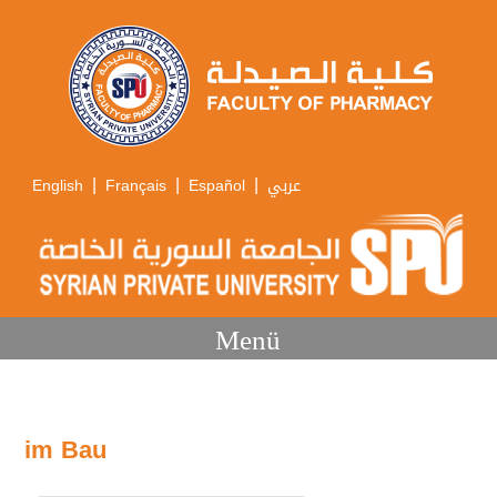
|
|
|
English
Français
Español
عربي
Menü
im Bau