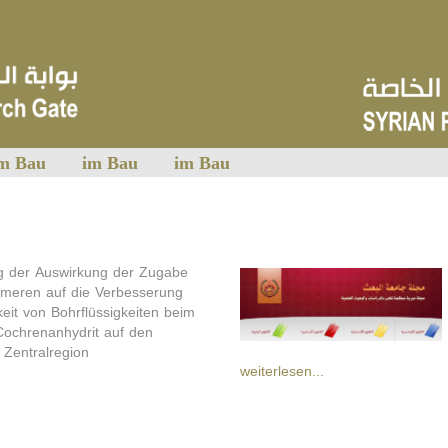
m Bau
im Bau
im Bau
g der Auswirkung der Zugabe
ymeren auf die Verbesserung
eit von Bohrflüssigkeiten beim
ochrenanhydrit auf den
 Zentralregion
weiterlesen...