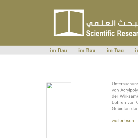
im Bau
im Bau
im Bau
i
Untersuchun
von Acrylpol
der Wirksamk
Bohren von C
Gebieten der
weiterlesen...