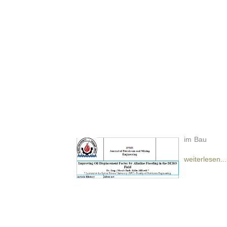
im Bau
weiterlesen...