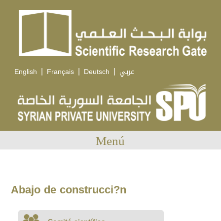
|
|
|
English
Français
Deutsch
عربي
Menú
Abajo de construcci?n