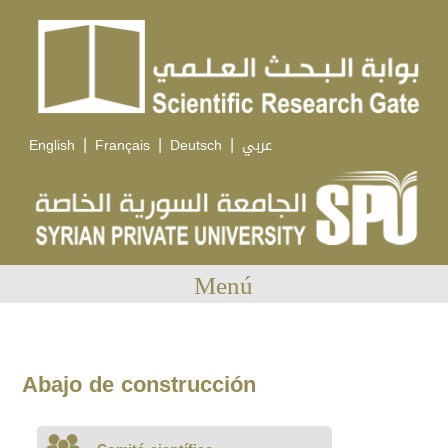
|
|
|
English
Français
Deutsch
عربي
Menú
Abajo de construcción