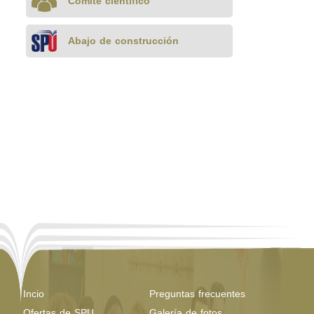
Comité científico
Abajo de construcción
Incio
Preguntas frecuentes
Ofertas de SPU
Galería de fotos