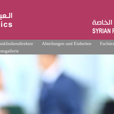
nklinikendirektor
Abteilungen und Einheiten
Fachärz
otogallerie