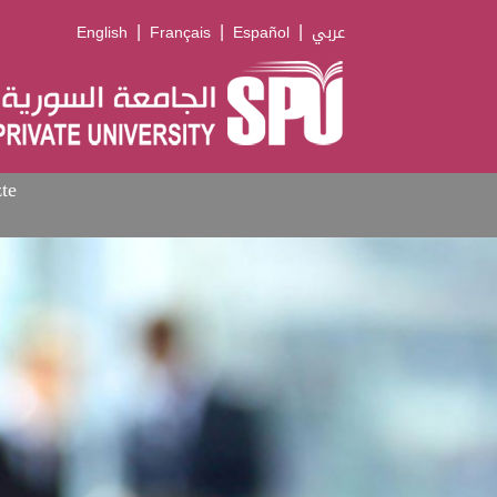
|
|
|
English
Français
Español
عربي
te