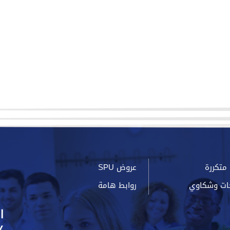
متكررة
عروض SPU
ات وشكاوي
روابط هامة