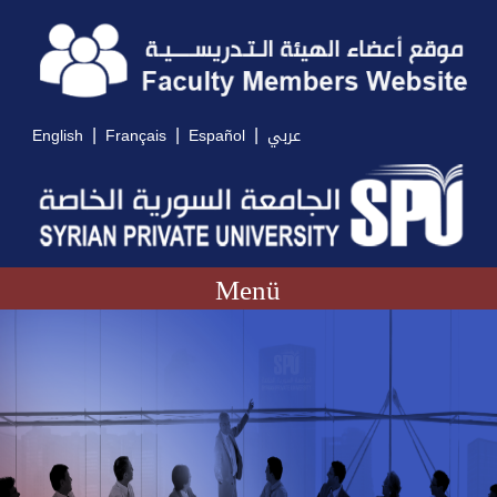
|
|
|
English
Français
Español
عربي
Menü