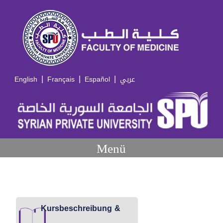
|
|
|
English
Français
Español
عربي
Menü
Kursbeschreibung &