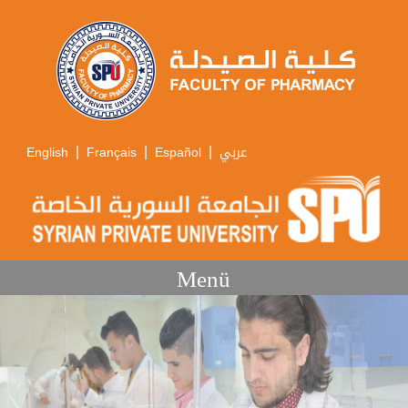
|
|
|
English
Français
Español
عربي
Menü