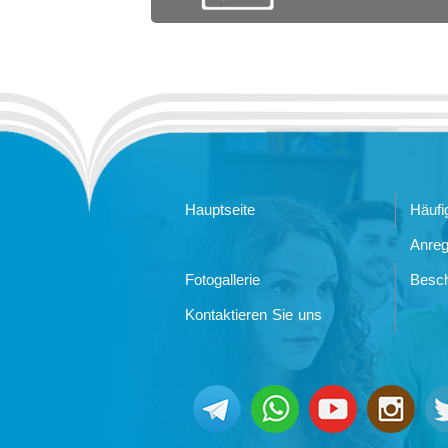
Hauptseite
Häufi
Anre
Fotogallerie
Besc
Kontaktieren Sie uns