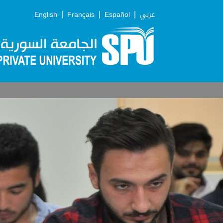
|
|
|
English
Français
Español
عربي