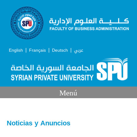
|
|
|
English
Français
Deutsch
عربي
Menú
Noticias y Anuncios