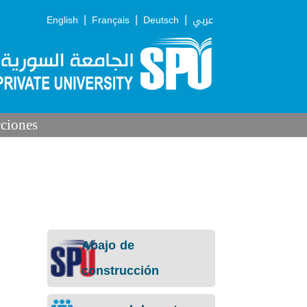
|
|
|
English
Français
Deutsch
عربي
cciones
Abajo de
construcción