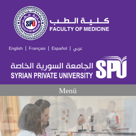
|
|
|
English
Français
Español
عربي
Menü