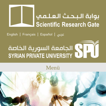
|
|
|
English
Français
Español
عربي
Menü