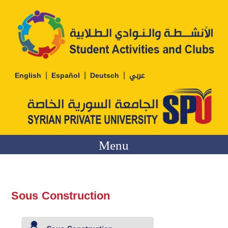
|
|
|
English
Español
Deutsch
عربي
Menu
Sous Construction