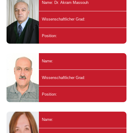
Name: Dr. Akram Massouh
Wissenschaftlicher Grad:
Position:
Name:
Wissenschaftlicher Grad:
Position:
Name: