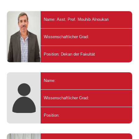
Name: Asst. Prof. Mouhib Alnoukari
Wissenschaftlicher Grad:
Position: Dekan der Fakultät
Name:
Wissenschaftlicher Grad:
Position: