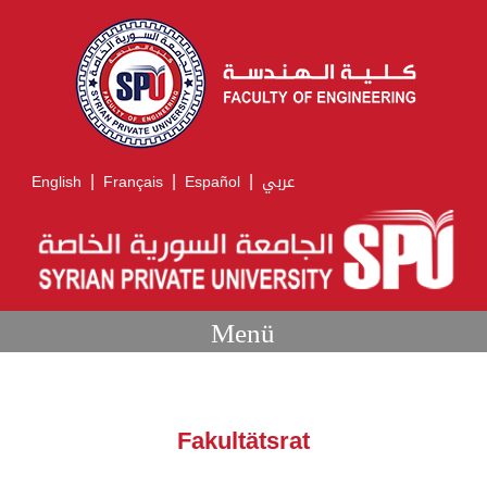
|
|
|
English
Français
Español
عربي
Menü
Fakultätsrat