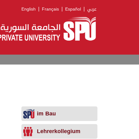
|
|
|
English
Français
Español
عربي
im Bau
Lehrerkollegium