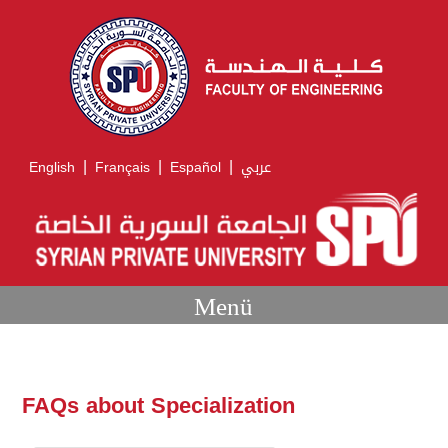
|
|
|
English
Français
Español
عربي
Menü
FAQs about Specialization