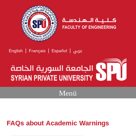
|
|
|
English
Français
Español
عربي
Menü
FAQs about Academic Warnings