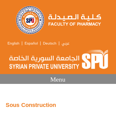
|
|
|
English
Español
Deutsch
عربي
Menu
Sous Construction