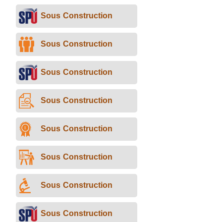
Sous
Sous
Sous
Sous
Sous
Sous
Sous
Sous
Sous
Sous
Sous
Sous
Sous
Sous Construction
Construction
Construction
Construction
Construction
Construction
Construction
Construction
Construction
Construction
Construction
Construction
Construction
Construction
Sous Construction
Sous Construction
Sous Construction
Sous Construction
Sous Construction
Sous Construction
Sous Construction