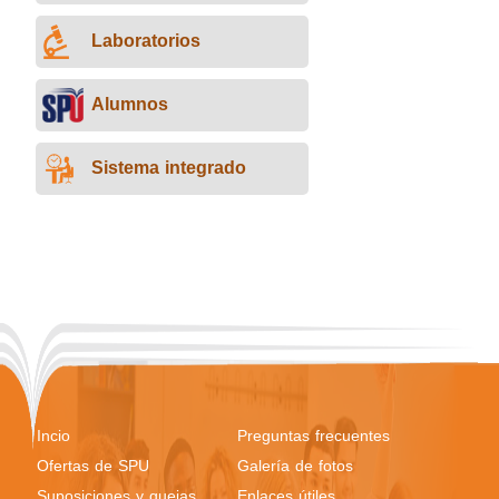
Laboratorios
Alumnos
Sistema integrado
Incio
Preguntas frecuentes
Ofertas de SPU
Galería de fotos
Suposiciones y quejas
Enlaces útiles