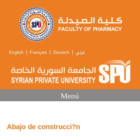
|
|
|
English
Français
Deutsch
عربي
Menú
Abajo de construcci?n