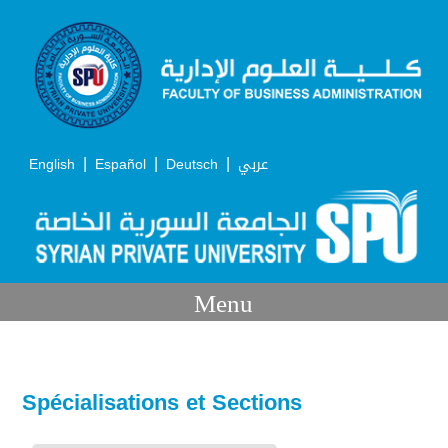
|
|
|
English
Español
Deutsch
عربي
Menu
Spécialisations et Sections