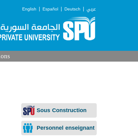
|
|
|
English
Español
Deutsch
عربي
ions
Sous Construction
Personnel enseignant