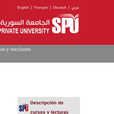
|
|
|
English
Français
Deutsch
عربي
nes y secciones
Descripción de
cursos y lecturas